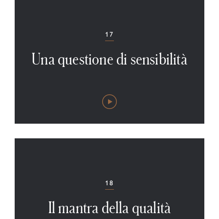
Heri
82–86
17
Canal
Una questione di sensibilità
87–96
FOLL
18
Il mantra della qualità