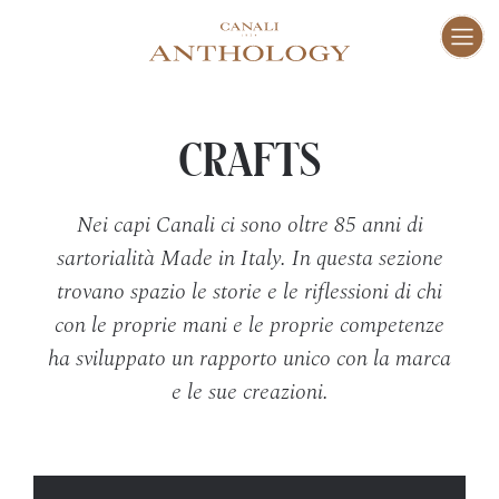
ENG
I
Fam
01–10
CRAFTS
Vis
Nei capi Canali ci sono oltre 85 anni di
11–16
sartorialità Made in Italy. In questa sezione
trovano spazio le storie e le riflessioni di chi
Cra
17–47
con le proprie mani e le proprie competenze
ha sviluppato un rapporto unico con la marca
Peo
48–73
e le sue creazioni.
Pla
74–81