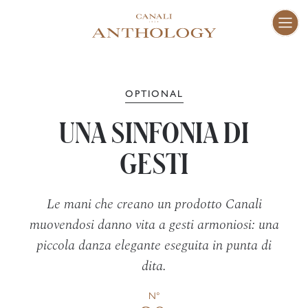
ENG
I
Fam
01–10
OPTIONAL
UNA SINFONIA DI
Vis
11–16
GESTI
Cra
17–47
Le mani che creano un prodotto Canali
muovendosi danno vita a gesti armoniosi: una
Peo
48–73
piccola danza elegante eseguita in punta di
dita.
Pla
74–81
N°