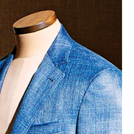
Pla
74–81
Heri
82–86
Canal
87–96