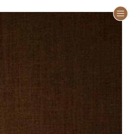
ENG
I
Fam
01–10
Vis
11–16
Cra
17–47
Peo
48–73