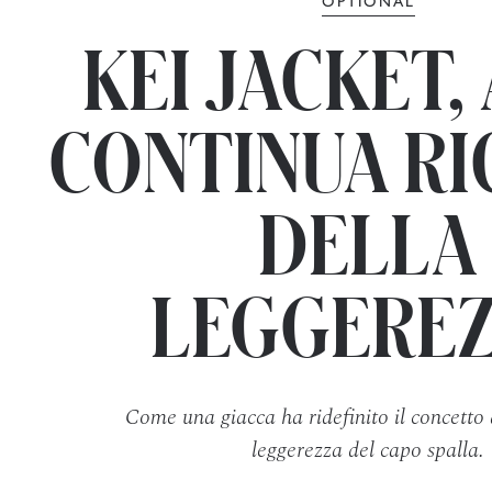
KEI JACKET,
CONTINUA RI
DELLA
LEGGERE
Come una giacca ha ridefinito il concetto d
leggerezza del capo spalla.