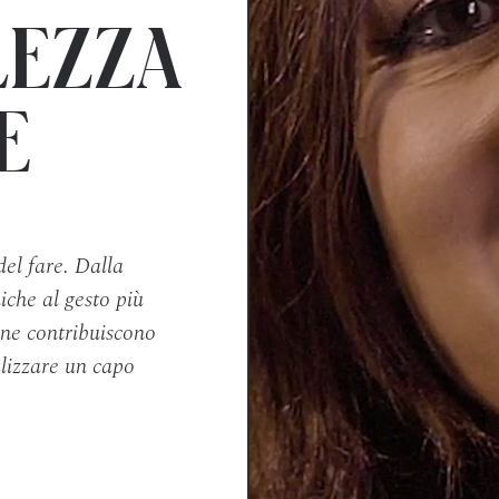
LEZZA
E
del fare. Dalla
iche al gesto più
one contribuiscono
lizzare un capo