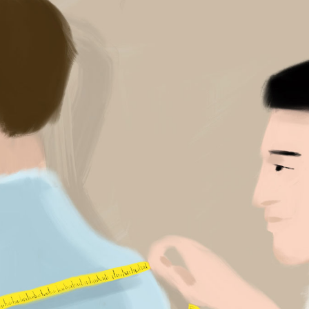
传
82–86
Canal
87–96
关注