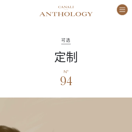
ENG
I
家
01–10
可选
定制
愿
11–16
N°
94
工
17–47
人
48–73
地
74–81