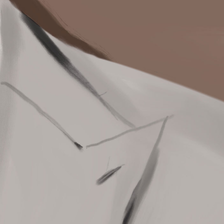
传
82–86
Canal
87–96
关注