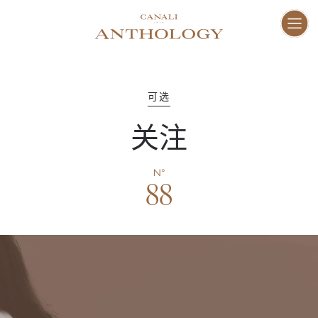
ENG
I
家
01–10
可选
关注
愿
11–16
N°
88
工
17–47
人
48–73
地
74–81