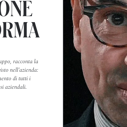
IONE
ORMA
uppo, racconta la
sto nell’azienda:
ento di tutti i
si aziendali.