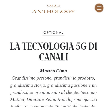
ENG
I
Fam
01–10
OPTIONAL
LA TECNOLOGIA 5G DI
Vis
11–16
CANALI
Cra
17–47
Matteo Cima
Grandissime persone, grandissimo prodotto,
Peo
48–73
grandissima storia, grandissima passione e un
grandissimo orientamento al cliente. Secondo
Pla
Matteo, Direttore Retail Mondo, sono questi i
74–81
5 pilastri su cui poggia l’identità dell’azienda.