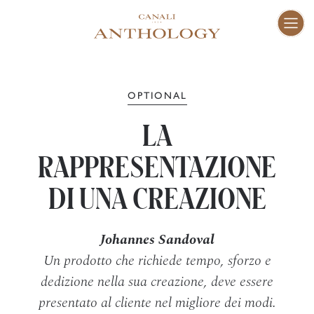
ENG
I
Fam
01–10
OPTIONAL
LA
Vis
11–16
RAPPRESENTAZIONE
Cra
DI UNA CREAZIONE
17–47
Johannes Sandoval
Peo
48–73
Un prodotto che richiede tempo, sforzo e
dedizione nella sua creazione, deve essere
Pla
74–81
presentato al cliente nel migliore dei modi.