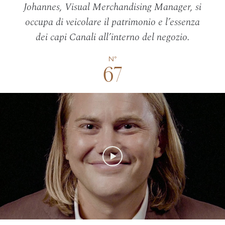
Johannes, Visual Merchandising Manager, si
Heri
occupa di veicolare il patrimonio e l’essenza
82–86
dei capi Canali all’interno del negozio.
Canal
N°
87–96
67
FOLL