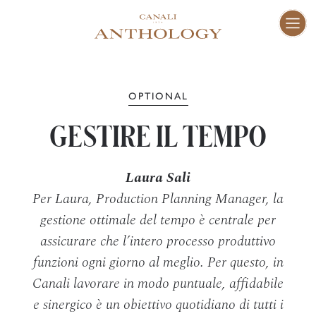
ENG
I
Fam
01–10
OPTIONAL
GESTIRE IL TEMPO
Vis
11–16
Laura Sali
Cra
17–47
Per Laura, Production Planning Manager, la
gestione ottimale del tempo è centrale per
assicurare che l’intero processo produttivo
Peo
48–73
funzioni ogni giorno al meglio. Per questo, in
Canali lavorare in modo puntuale, affidabile
Pla
74–81
e sinergico è un obiettivo quotidiano di tutti i