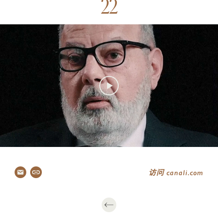
22
传
82–86
Canal
87–96
关注
访问 canali.com