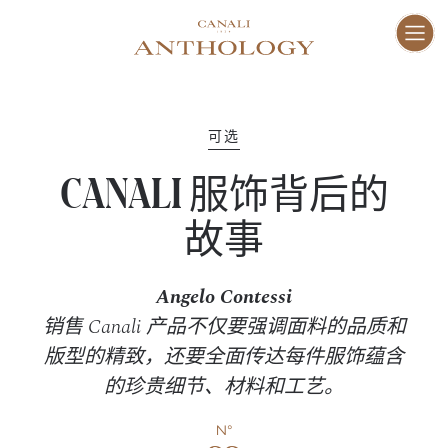
ENG
I
家
01–10
可选
CANALI 服饰背后的
愿
11–16
故事
工
17–47
Angelo Contessi
销售 Canali 产品不仅要强调面料的品质和
人
48–73
版型的精致，还要全面传达每件服饰蕴含
的珍贵细节、材料和工艺。
地
74–81
N°