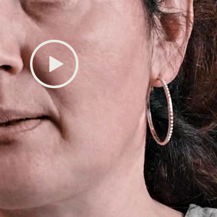
地
74–81
传
Play
82–86
Canal
87–96