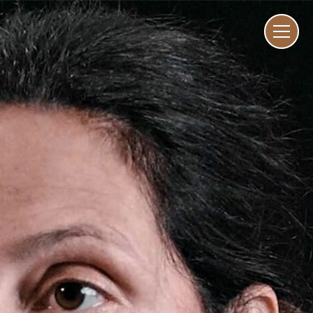
ENG
I
家
01–10
愿
11–16
工
17–47
人
48–73