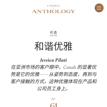
ENG
I
家
01–10
可选
和谐优雅
愿
11–16
Jessica Pilati
工
17–47
在亚洲市场的客户眼中，Canali 的显著优
势是它的优雅——从姿势到态度，再到与
客户接触的方式，这种优雅体现在产品和
人
48–73
公司员工身上。
地
N°
74–81
61