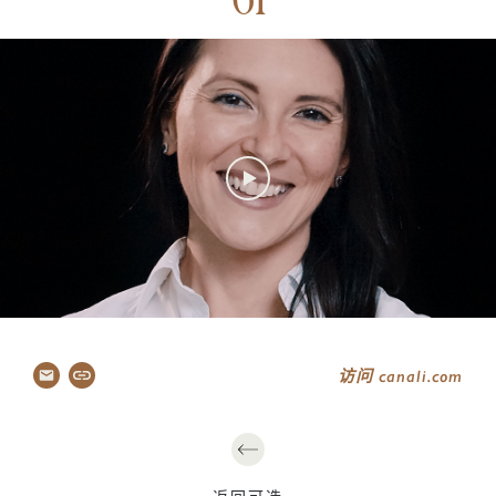
传
82–86
Canal
87–96
访问 canali.com
关注