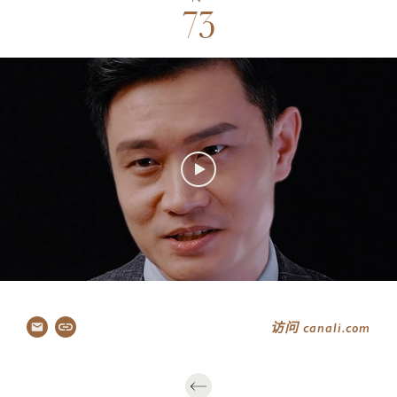
73
传
82–86
Canal
87–96
关注
访问 canali.com