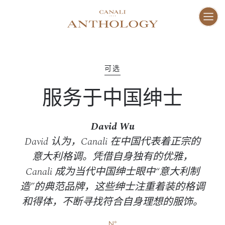
ENG
I
家
01–10
可选
服务于中国绅士
愿
11–16
David Wu
工
17–47
David 认为，Canali 在中国代表着正宗的
意大利格调。凭借自身独有的优雅，
Canali 成为当代中国绅士眼中“意大利制
人
48–73
造”的典范品牌，这些绅士注重着装的格调
和得体，不断寻找符合自身理想的服饰。
地
74–81
N°