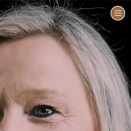
ENG
I
家
01–10
愿
11–16
工
17–47
人
48–73