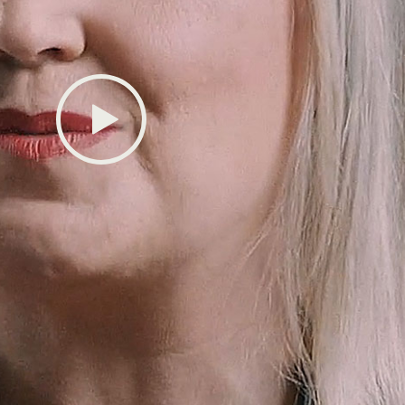
地
74–81
传
Play
82–86
Canal
87–96