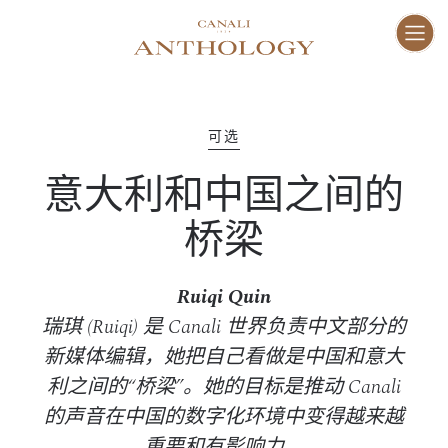
ENG
I
家
01–10
可选
意大利和中国之间的
愿
11–16
桥梁
工
17–47
Ruiqi Quin
瑞琪 (Ruiqi) 是 Canali 世界负责中文部分的
人
48–73
新媒体编辑，她把自己看做是中国和意大
利之间的“桥梁”。她的目标是推动 Canali
地
的声音在中国的数字化环境中变得越来越
74–81
重要和有影响力。