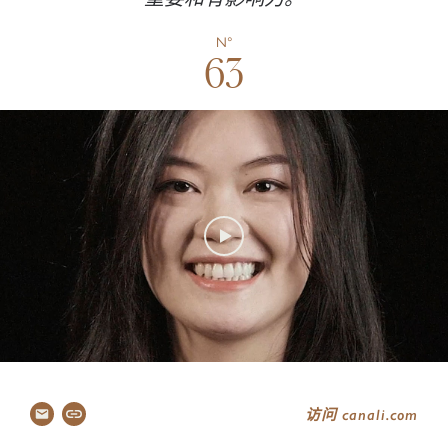
传
N°
82–86
63
Canal
87–96
关注
访问 canali.com